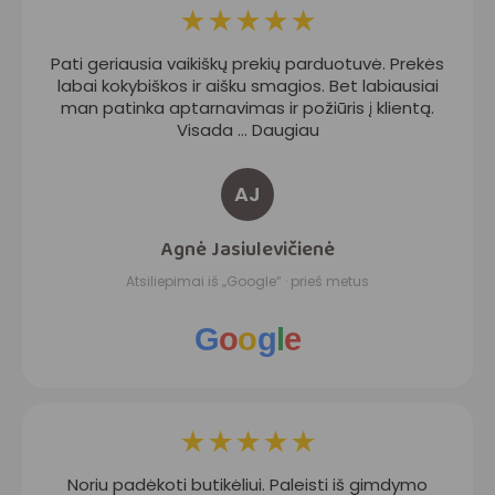
★
★
★
★
★
Pati geriausia vaikiškų prekių parduotuvė. Prekės
labai kokybiškos ir aišku smagios. Bet labiausiai
man patinka aptarnavimas ir požiūris į klientą.
Visada … Daugiau
AJ
Agnė Jasiulevičienė
Atsiliepimai iš „Google“ · prieš metus
G
o
o
g
l
e
★
★
★
★
★
Noriu padėkoti butikėliui. Paleisti iš gimdymo