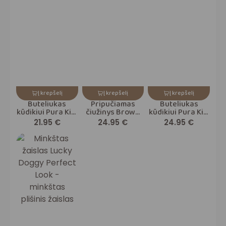
Į krepšelį
Į krepšelį
Į krepšelį
Buteliukas
Pripučiamas
Buteliukas
kūdikiui Pura Kiki
čiužinys Brown
kūdikiui Pura Kiki
Rose 150ml
Leopard
Aqua 325ml
21.95
€
24.95
€
24.95
€