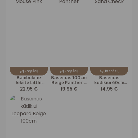
Į krepšelį
Į krepšelį
Į krepšelį
Bambukinė
Baseinas 100cm
Baseinas
lėkštė Little
Beige Panther –
kūdikiui 60cm
Mouse Pink
Pripučiamas
Sand Check
22.95
€
19.95
€
14.95
€
Vaikams