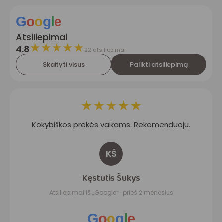
G
o
o
g
l
e
Atsiliepimai
★
★
★
★
★
4.8
22 atsiliepimai
Skaityti visus
Palikti atsiliepimą
★
★
★
★
★
Kokybiškos prekės vaikams. Rekomenduoju.
KŠ
Kęstutis Šukys
Atsiliepimai iš „Google“ · prieš 2 mėnesius
G
o
o
g
l
e