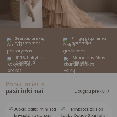
Greitas prekių
Pinigų grąžinimo
pristatymas
garantija
100% kokybės
Skandinaviškos
garantija
prekės
Populiariausi
pasirinkimai
Daugiau prekių