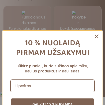
Funkcionalus dizainas
Kokybė ir saugumas
10 % NUOLAIDĄ
PIRMAM UŽSAKYMUI
Patikrinta šeimos
Dėmesys užsakymui
Būkite pirmieji, kurie sužinos apie mūsų
naujus produktus ir naujienas!
Daugiau apie mus
GAUKITE 10 % NUOLAIDĄ