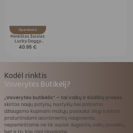
Išparduota
Minkštas žaislas
Lucky Doggy
Perfect Look
40.95
€
Kodėl rinktis
Voverytės Butikėlį?
„Voverytės butikėlis“ – tai vaikų ir kūdikių prekės,
skirtos naujų potyrių, nuotykių bei pažinimo
džiaugsmo kupinam mažųjų pasauliui. Visgi kaskart
praturtindami asortimentą naujovėmis,
nepamirštame ne tik nuolat augančių vaikų poreikių,
bet ir to, kas rūpi tėveliams.