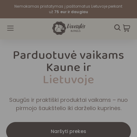
Nemokamas pristatymas į paštomatus Lietuvoje perkant
už
75 eur ir daugiau
Parduotuvė vaikams
Kaune ir
Lietuvoje
Saugūs ir praktiški produktai vaikams – nuo
pirmojo šaukštelio iki darželio kuprinės.
Naršyti prekes