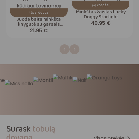
Į krepšelį
Minkštas žaislas Lucky
Išparduota
Doggy Starlight
Juoda balta minkšta
40.95
€
knygutė su garsais
kūdikiui
21.95
€
Surask
tobulą
dovaną
Visos prekės