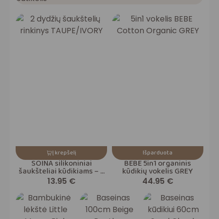
Į krepšelį
Išparduota
SOINA silikoniniai
BEBE 5in1 organinis
šaukšteliai kūdikiams – 2
kūdikių vokelis GREY
dydžių rinkinys
13.95
€
44.95
€