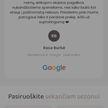
namų, ieškojom skubios pagalbos
nukandžiotiems speneliams, nes laiko laukti kol
atsiųs į paštomatą nebuvo. Prisiderino prie mums
patogaus laiko ir perdavė prekę. Ačiū už
supratingumą ❤️
RB
Rasa Burbė
Atsiliepimai iš „Google“ · prieš metus
G
o
o
g
l
e
Pasiruoškite
sekančiam sezonui