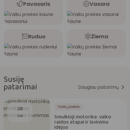
Pavasaris
Vasara
Ruduo
Žiema
Susiję
patarimai
Daugiau patarimų
Vaikų prekės
28
Lie
Smulkioji motorika: vaiko
raidos etapai ir lavinimo
idėjos