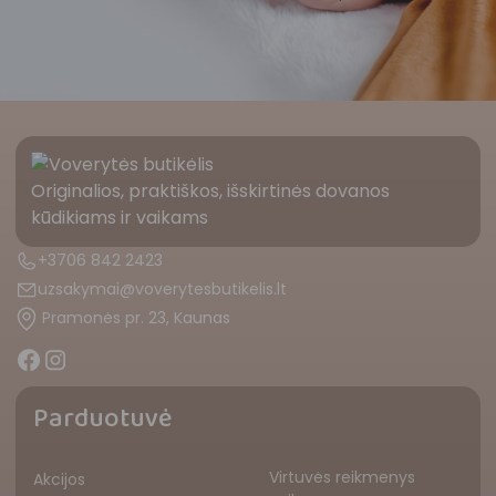
Originalios, praktiškos, išskirtinės dovanos
kūdikiams ir vaikams
+3706 842 2423
uzsakymai@voverytesbutikelis.lt
Pramonės pr. 23, Kaunas
Parduotuvė
Virtuvės reikmenys
Akcijos