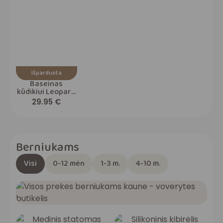
Išparduota
Baseinas
kūdikiui Leopard
Beige 100cm
29.95
€
Berniukams
Visi
0-12 mėn
1-3 m.
4-10 m.