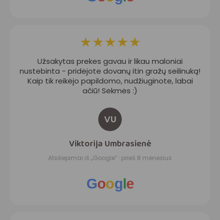
★
★
★
★
★
Užsakytas prekes gavau ir likau maloniai
nustebinta - pridėjote dovanų itin gražų seilinuką!
Kaip tik reikėjo papildomo, nudžiuginote, labai
ačiū! Sėkmės :)
VU
Viktorija Umbrasienė
Atsiliepimai iš „Google“ · prieš 8 mėnesius
G
o
o
g
l
e