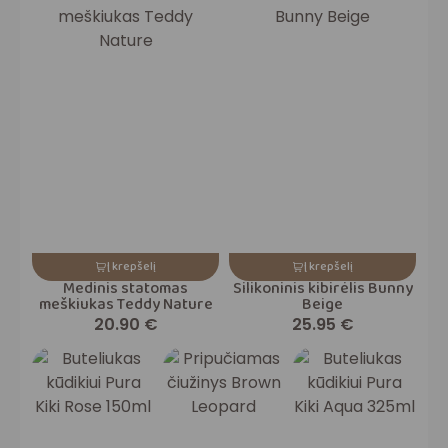
Į krepšelį
Į krepšelį
Medinis statomas
Silikoninis kibirėlis Bunny
meškiukas Teddy Nature
Beige
20.90
€
25.95
€