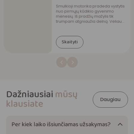
Smulkioji motorika pradeda vystytis
nuo pirmųjų kūdikio gyvenimo
mėnesių. Iš pradžių mažylis tik
trumpam atgniaužia delną. Vėliau
jis siekia žaislo, perima daiktą iš
vienos rankos į kitą, verčia knygos
puslapius ir piešia.
Skaityti
Dažniausiai
mūsų
Daugiau
klausiate
Per kiek laiko išsiunčiamas užsakymas?