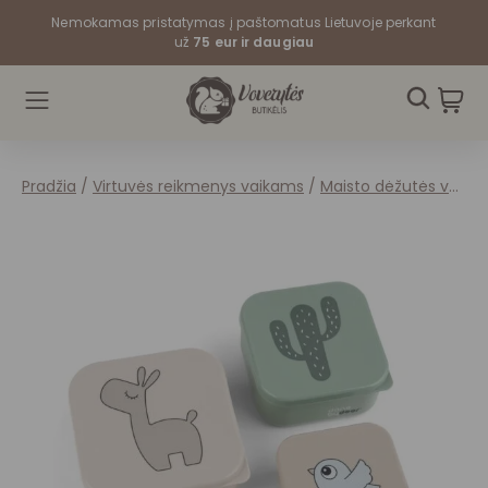
Nemokamas pristatymas į paštomatus Lietuvoje perkant
už
75 eur ir daugiau
Pradžia
/
Virtuvės reikmenys vaikams
/
Maisto dėžutės vaikams