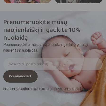
Prenumeruokite mūsų
naujienlaiškį ir gaukite 10%
nuolaidą
Prenumeruokite mūsų naujienlaiškį ir gaukite pirmieji
naujienas ir nuolaidas.
Prenumeruoti
Prenumeruodami sutinkate su
Privatumo politika
.