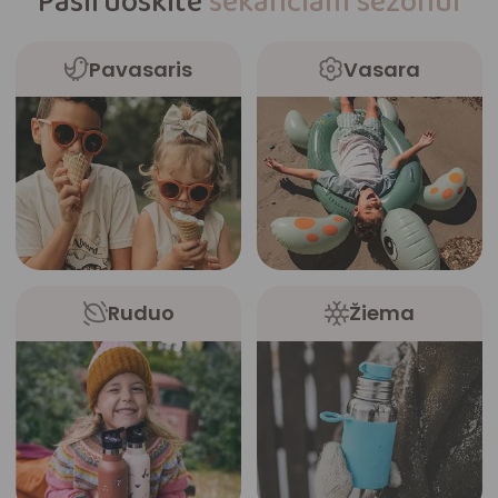
Pasiruoškite
sekančiam sezonui
Pavasaris
Vasara
Ruduo
Žiema