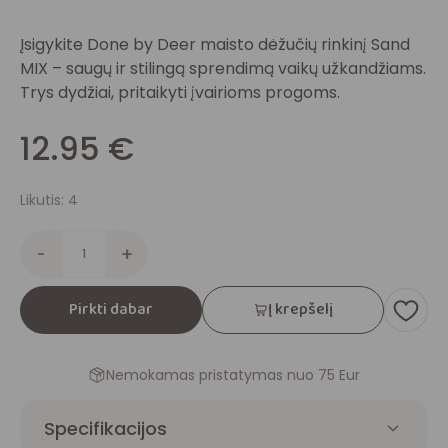
Įsigykite Done by Deer maisto dėžučių rinkinį Sand
MIX – saugų ir stilingą sprendimą vaikų užkandžiams.
Trys dydžiai, pritaikyti įvairioms progoms.
12.95
€
Likutis: 4
-
+
Pirkti dabar
Į krepšelį
Nemokamas pristatymas nuo 75 Eur
Specifikacijos