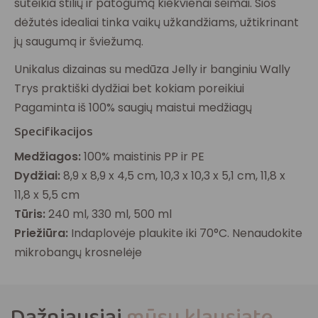
suteikia stilių ir patogumą kiekvienai šeimai. Šios
dėžutės idealiai tinka vaikų užkandžiams, užtikrinant
jų saugumą ir šviežumą.
Unikalus dizainas su medūza Jelly ir banginiu Wally
Trys praktiški dydžiai bet kokiam poreikiui
Pagaminta iš 100% saugių maistui medžiagų
Specifikacijos
Medžiagos:
100% maistinis PP ir PE
Dydžiai:
8,9 x 8,9 x 4,5 cm, 10,3 x 10,3 x 5,1 cm, 11,8 x
11,8 x 5,5 cm
Tūris:
240 ml, 330 ml, 500 ml
Priežiūra:
Indaplovėje plaukite iki 70°C. Nenaudokite
mikrobangų krosnelėje