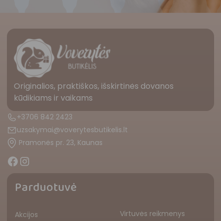
Originalios, praktiškos, išskirtinės dovanos
kūdikiams ir vaikams
+3706 842 2423
uzsakymai@voverytesbutikelis.lt
Pramonės pr. 23, Kaunas
Parduotuvė
Virtuvės reikmenys
Akcijos