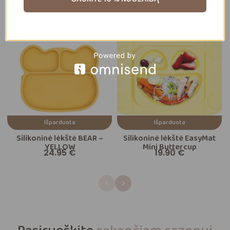
Išparduota
Išparduota
Silikoninė lėkštė BEAR –
Silikoninė lėkštė EasyMat
YELLOW
Mini Buttercup
24.95
€
19.90
€