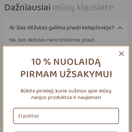
Dažniausiai
mūsų klausiate
Ar šias dėžutes galima plauti indaplovėje?
Ne, šios dėžutės nėra tinkamos plauti
indaplovėje.
10 % NUOLAIDĄ
Ar dėžutės tinkamos mikrobangų
PIRMAM UŽSAKYMUI
krosnelei?
Kiek dėžučių yra rinkinyje?
Būkite pirmieji, kurie sužinos apie mūsų
naujus produktus ir naujienas!
Ar medžiaga yra saugi?