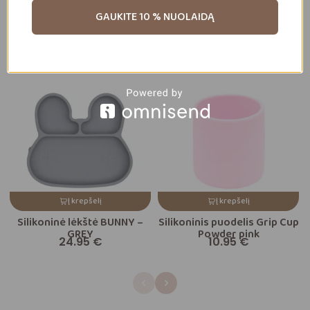
Susiję
GAUKITE 10 % NUOLAIDĄ
produktai
Daugiau prekių
Į krepšelį
Į krepšelį
Silikoninė lėkštė BUNNY –
Silikoninis puodelis Grip Cup
GREY
Powder pink
24.95
€
10.95
€