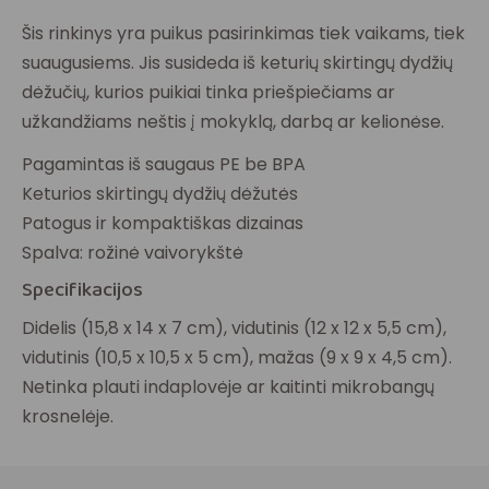
Šis rinkinys yra puikus pasirinkimas tiek vaikams, tiek
suaugusiems. Jis susideda iš keturių skirtingų dydžių
dėžučių, kurios puikiai tinka priešpiečiams ar
užkandžiams neštis į mokyklą, darbą ar kelionėse.
Pagamintas iš saugaus PE be BPA
Keturios skirtingų dydžių dėžutės
Patogus ir kompaktiškas dizainas
Spalva: rožinė vaivorykštė
Specifikacijos
Didelis (15,8 x 14 x 7 cm), vidutinis (12 x 12 x 5,5 cm),
vidutinis (10,5 x 10,5 x 5 cm), mažas (9 x 9 x 4,5 cm).
Netinka plauti indaplovėje ar kaitinti mikrobangų
krosnelėje.