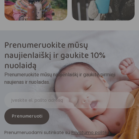
Prenumeruokite mūsų
naujienlaiškį ir gaukite 10%
nuolaidą
Prenumeruokite mūsų naujienlaiškį ir gaukite pirmieji
naujienas ir nuolaidas.
Prenumeruoti
Prenumeruodami sutinkate su
Privatumo politika
.