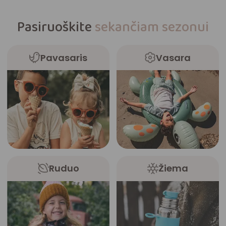
Pasiruoškite
sekančiam sezonui
Pavasaris
Vasara
Ruduo
Žiema