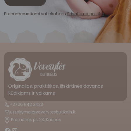
Prenumeruodami sutinkate su
Privatumo politika
.
Originalios, praktiškos, išskirtinės dovanos
kūdikiams ir vaikams
+3706 842 2423
uzsakymai@voverytesbutikelis.lt
Pramonės pr. 23, Kaunas