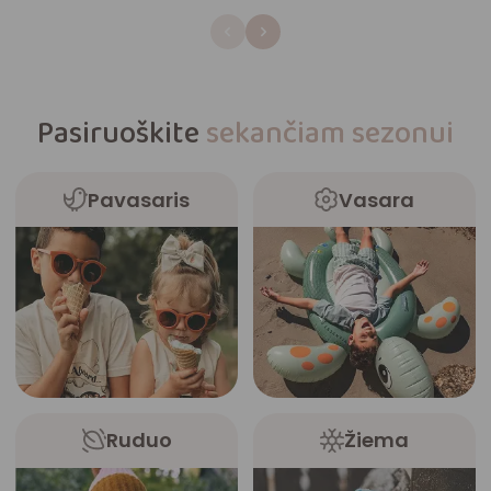
Pasiruoškite
sekančiam sezonui
Pavasaris
Vasara
Ruduo
Žiema