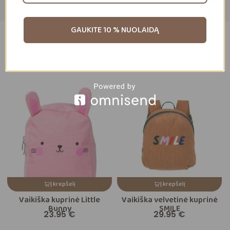
GAUKITE 10 % NUOLAIDĄ
Susiję
produktai
Daugiau prekių
Į krepšelį
Į krepšelį
Vaikiška kuprinė Little
Vaikiška velvetinė kuprinė
Bunny
SMILE
23.95
€
29.95
€